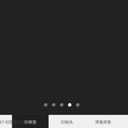
717-02星格纹)
3D床垫
3D枕头
弹簧床垫