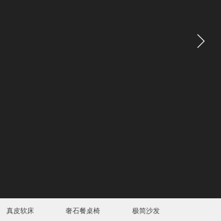
真皮软床
奢石餐桌椅
极简沙发