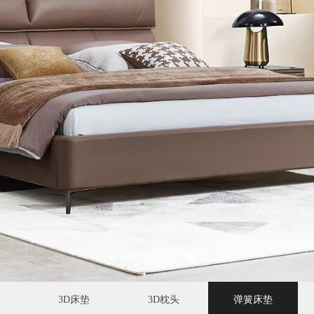
3D床垫
3D枕头
弹簧床垫