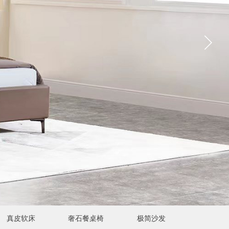
真皮软床
奢石餐桌椅
极简沙发